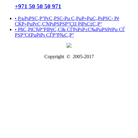
+971 50 50 50 971
• РљРѕРЅС‚Р°РєС‚РЅС‹Рµ С‚РµР»РµС„РѕРЅС‹ Рё
СЌР»РµРєС‚СЂРѕРЅРЅР°СЏ РїРѕС‡С‚Р°
• РћС‚РїСЂР°РІРёС‚СЊ СЃРѕРѕР±С‰РµРЅРёРµ СЃ
РЅР°С€РµРіРѕ СЃР°Р№С‚Р°
Copyright © 2005-2017