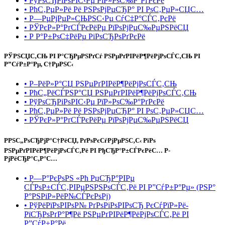
• РўРѕСЂРіРѕРІС‹Рµ РїР»РѕС‰Р°РґРєРё
• РћС‚РµР»Рё Рё РЅРѕРјРµСЂР° РІ РѕС‚РµР»СЏС…
• Р—РµРјРµР»СЊРЅС‹Рµ СѓС‡Р°СЃС‚РєРё
• РЎРєР»Р°РґСЃРєРёРµ РїРѕРјРµС‰РµРЅРёСЏ
• Р Р°Р±РѕС‡РёРµ РіРѕСЂРѕРґРєРё
РЎРЅСЏС‚СЊ РІ Р°СЂРµРЅРґСѓ РЅРµРґРІРёР¶РёРјРѕСЃС‚СЊ РІ
Р”СѓР±Р°Рµ, С†РµРЅС‹
• Р–РёР»Р°СЏ РЅРµРґРІРёР¶РёРјРѕСЃС‚СЊ
• РћС„РёСЃРЅР°СЏ РЅРµРґРІРёР¶РёРјРѕСЃС‚СЊ
• РўРѕСЂРіРѕРІС‹Рµ РїР»РѕС‰Р°РґРєРё
• РћС‚РµР»Рё Рё РЅРѕРјРµСЂР° РІ РѕС‚РµР»СЏС…
• РЎРєР»Р°РґСЃРєРёРµ РїРѕРјРµС‰РµРЅРёСЏ
РРЅС„РѕСЂРјР°С†РёСЏ, РґРѕРєСѓРјРµРЅС‚С‹ РїРѕ
РЅРµРґРІРёР¶РёРјРѕСЃС‚Рё РІ РђСЂР°Р±СЃРєРёС… Р­
РјРёСЂР°С‚Р°С…
• Р—Р°РєРѕРЅ «Рћ РџСЂР°РІРµ
СЃРѕР±СЃС‚РІРµРЅРЅРѕСЃС‚Рё РІ Р”СѓР±Р°Рµ» (РЅР°
Р°РЅРіР»РёР№СЃРєРѕРј)
• РўРёРїРѕРІРѕР№ РґРѕРіРѕРІРѕСЂ РєСѓРїР»Рё-
РїСЂРѕРґР°Р¶Рё РЅРµРґРІРёР¶РёРјРѕСЃС‚Рё РІ
Р”СѓР±Р°Рё