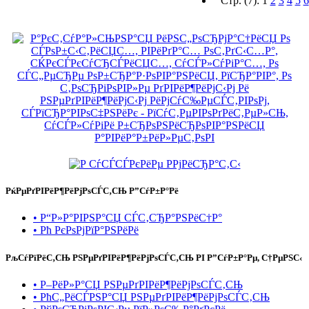
Стр. (7):
1
2
3
4
5
6
РќРµРґРІРёР¶РёРјРѕСЃС‚СЊ Р”СѓР±Р°Рё
• Р“Р»Р°РІРЅР°СЏ СЃС‚СЂР°РЅРёС†Р°
• Рћ РєРѕРјРїР°РЅРёРё
РљСѓРїРёС‚СЊ РЅРµРґРІРёР¶РёРјРѕСЃС‚СЊ РІ Р”СѓР±Р°Рµ, С†РµРЅС‹
• Р–РёР»Р°СЏ РЅРµРґРІРёР¶РёРјРѕСЃС‚СЊ
• РћС„РёСЃРЅР°СЏ РЅРµРґРІРёР¶РёРјРѕСЃС‚СЊ