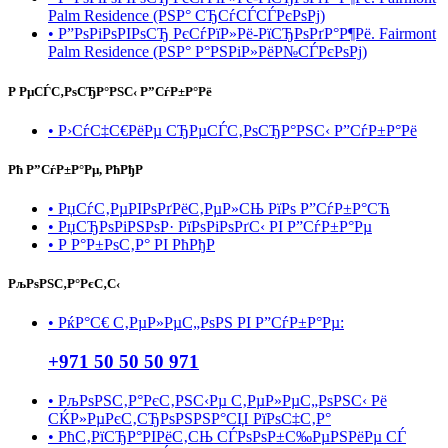
Palm Residence (РЅР° СЂСѓСЃСЃРєРѕРј)
• Р”РѕРіРѕРІРѕСЂ РєСѓРїР»Рё-РїСЂРѕРґР°Р¶Рё. Fairmont
Palm Residence (РЅР° Р°РЅРіР»РёР№СЃРєРѕРј)
Р РµСЃС‚РѕСЂР°РЅС‹ Р”СѓР±Р°Рё
• Р›СѓС‡С€РёРµ СЂРµСЃС‚РѕСЂР°РЅС‹ Р”СѓР±Р°Рё
Рћ Р”СѓР±Р°Рµ, РћРђР­
• РџСѓС‚РµРІРѕРґРёС‚РµР»СЊ РїРѕ Р”СѓР±Р°СЋ
• РџСЂРѕРіРЅРѕР· РїРѕРіРѕРґС‹ РІ Р”СѓР±Р°Рµ
• Р Р°Р±РѕС‚Р° РІ РћРђР­
РљРѕРЅС‚Р°РєС‚С‹
• РќР°С€ С‚РµР»РµС„РѕРЅ РІ Р”СѓР±Р°Рµ:
+971 50 50 50 971
• РљРѕРЅС‚Р°РєС‚РЅС‹Рµ С‚РµР»РµС„РѕРЅС‹ Рё
СЌР»РµРєС‚СЂРѕРЅРЅР°СЏ РїРѕС‡С‚Р°
• РћС‚РїСЂР°РІРёС‚СЊ СЃРѕРѕР±С‰РµРЅРёРµ СЃ