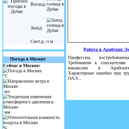
Восход:
Заход:
Свет.д.:
ч
м
Работа в Арабских Э
Профессии, востребова
Погода в Москве
Требования к соискателям.
Сейчас в Москве:
вакансиях в Арабски
Характерные ошибки при тру
°C
ОАЭ...
м/с
мм
%