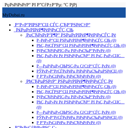
РџРѕРіРѕРґР° РІ Р”СѓР±Р°Рµ:
°C
РјРј
MyDubai.ru
Р“Р»Р°РІРЅР°СЏ СЃС‚СЂР°РЅРёС†Р°
РќРµРґРІРёР¶РёРјРѕСЃС‚СЊ
РџСЂРѕРґР°Р¶Р° РЅРµРґРІРёР¶РёРјРѕСЃС‚Рё
Р–РёР»Р°СЏ РЅРµРґРІРёР¶РёРјРѕСЃС‚СЊ
(0)
РћС„РёСЃРЅР°СЏ РЅРµРґРІРёР¶РёРјРѕСЃС‚СЊ
(0)
РўРѕСЂРіРѕРІС‹Рµ РїР»РѕС‰Р°РґРєРё
(0)
РћС‚РµР»Рё Рё РЅРѕРјРµСЂР° РІ РѕС‚РµР»СЏС…
(0)
Р—РµРјРµР»СЊРЅС‹Рµ СѓС‡Р°СЃС‚РєРё
(0)
РЎРєР»Р°РґСЃРєРёРµ РїРѕРјРµС‰РµРЅРёСЏ
(0)
Р Р°Р±РѕС‡РёРµ РіРѕСЂРѕРґРєРё
(0)
РђСЂРµРЅРґР° РЅРµРґРІРёР¶РёРјРѕСЃС‚Рё
Р–РёР»Р°СЏ РЅРµРґРІРёР¶РёРјРѕСЃС‚СЊ
(0)
РћС„РёСЃРЅР°СЏ РЅРµРґРІРёР¶РёРјРѕСЃС‚СЊ
(0)
РўРѕСЂРіРѕРІС‹Рµ РїР»РѕС‰Р°РґРєРё
(0)
РћС‚РµР»Рё Рё РЅРѕРјРµСЂР° РІ РѕС‚РµР»СЏС…
(0)
Р—РµРјРµР»СЊРЅС‹Рµ СѓС‡Р°СЃС‚РєРё
(0)
РЎРєР»Р°РґСЃРєРёРµ РїРѕРјРµС‰РµРЅРёСЏ
(0)
Р Р°Р±РѕС‡РёРµ РіРѕСЂРѕРґРєРё
(0)
Р”РѕРєСѓРјРµРЅС‚С‹