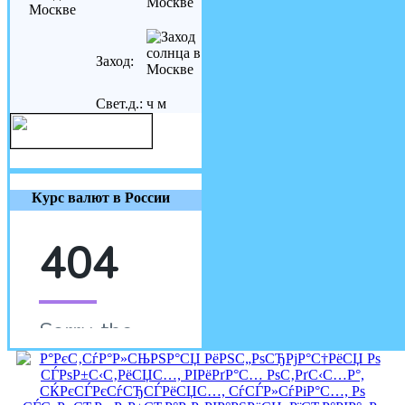
Заход:
Свет.д.:
ч
м
Курс валют в России