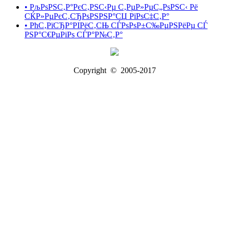
• РљРѕРЅС‚Р°РєС‚РЅС‹Рµ С‚РµР»РµС„РѕРЅС‹ Рё
СЌР»РµРєС‚СЂРѕРЅРЅР°СЏ РїРѕС‡С‚Р°
• РћС‚РїСЂР°РІРёС‚СЊ СЃРѕРѕР±С‰РµРЅРёРµ СЃ
РЅР°С€РµРіРѕ СЃР°Р№С‚Р°
Copyright © 2005-2017